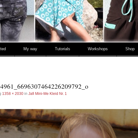
tted
My way
Tutorials
Workshops
Shop
84961_6696307464226209792_o
ng
1358 × 2030
in
Jafi Mini-Me Kleid Nr. 1