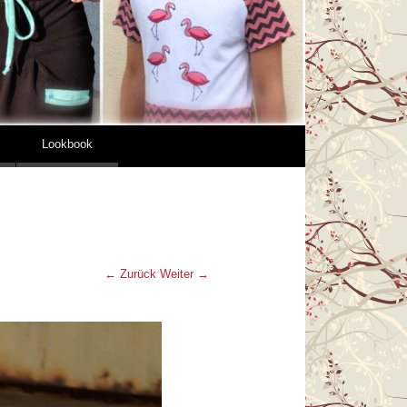
Lookbook
← Zurück
Weiter →