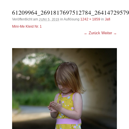
61209964_2691817697512784_2641472957
Veröffentlicht am
in Auflösung
1242 × 1859
in
Jafi
JUNI 5, 2019
Mini-Me Kleid Nr. 1
← Zurück
Weiter →