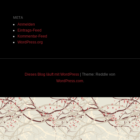
META
Anmelden
Eintrags-Feed
Kommentar-Feed
WordPress.org
Dieses Blog läuft mit WordPress
|
Theme: Reddle von
WordPress.com
.