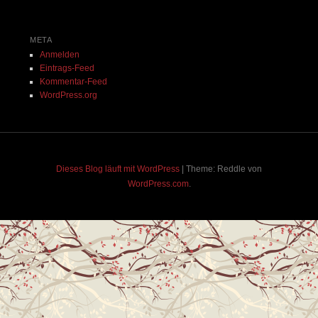
META
Anmelden
Eintrags-Feed
Kommentar-Feed
WordPress.org
Dieses Blog läuft mit WordPress
|
Theme: Reddle von
WordPress.com
.