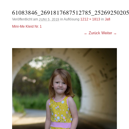
61083846_2691817687512785_2526925020
Veröffentlicht am
in Auflösung
1212 × 1813
in
Jafi
JUNI 5, 2019
Mini-Me Kleid Nr. 1
← Zurück
Weiter →