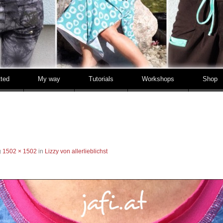
tted
My way
Tutorials
Workshops
Shop
g
1502 × 1502
in
Lizzy von allerlieblichst