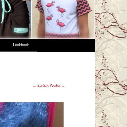
Lookbook
← Zurück
Weiter →