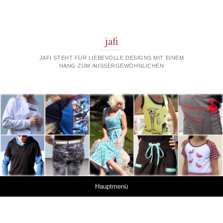
jafi
JAFI STEHT FÜR LIEBEVOLLE DESIGNS MIT EINEM
HANG ZUM AUSSERGEWÖHNLICHEN
Springe zum Inhalt
Hauptmenü