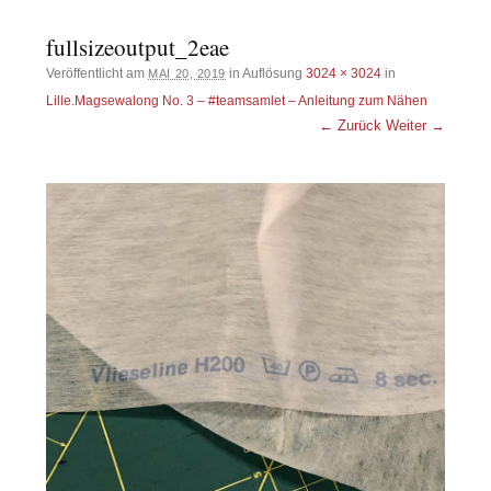
fullsizeoutput_2eae
Veröffentlicht am
in Auflösung
3024 × 3024
in
MAI 20, 2019
Lille.Magsewalong No. 3 – #teamsamlet – Anleitung zum Nähen
← Zurück
Weiter →