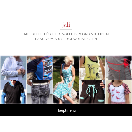
jafi
JAFI STEHT FÜR LIEBEVOLLE DESIGNS MIT EINEM
HANG ZUM AUSSERGEWÖHNLICHEN
Springe zum Inhalt
Hauptmenü