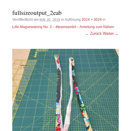
fullsizeoutput_2eab
Veröffentlicht am
in Auflösung
3024 × 3024
in
MAI 20, 2019
Lille.Magsewalong No. 3 – #teamsamlet – Anleitung zum Nähen
← Zurück
Weiter →