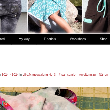
tted
My way
Tutorials
Workshops
Shop
ng
3024 × 3024
in
Lille.Magsewalong No. 3 – #teamsamlet – Anleitung zum Nähen