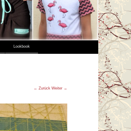
Lookbook
← Zurück
Weiter →