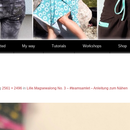
tted
My way
Tutorials
Workshops
Shop
ng
2561 × 2496
in
Lille.Magsewalong No. 3 – #teamsamlet – Anleitung zum Nähen