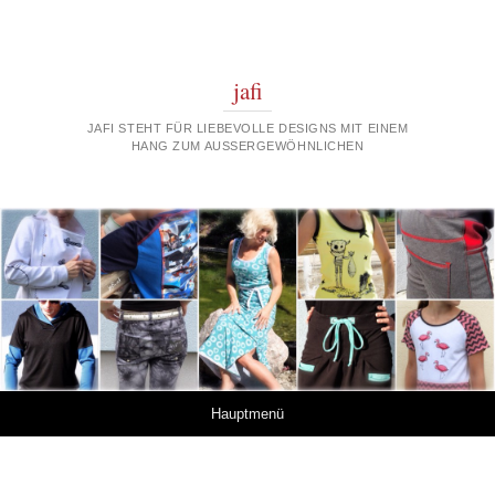
jafi
JAFI STEHT FÜR LIEBEVOLLE DESIGNS MIT EINEM
HANG ZUM AUSSERGEWÖHNLICHEN
Springe zum Inhalt
Hauptmenü