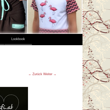
Lookbook
← Zurück
Weiter →