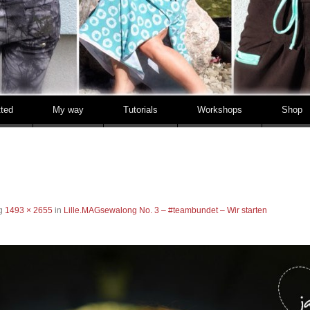
tted
My way
Tutorials
Workshops
Shop
ng
1493 × 2655
in
Lille.MAGsewalong No. 3 – #teambundet – Wir starten