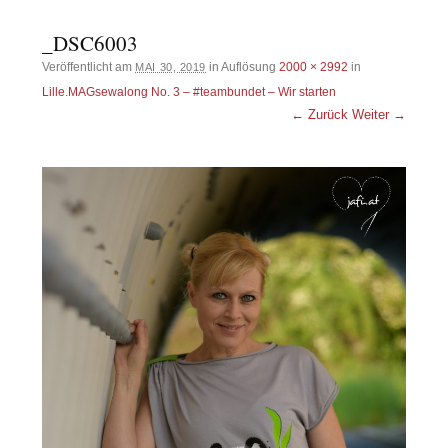
_DSC6003
Veröffentlicht am
in Auflösung
2000 × 2992
in
MAI 30, 2019
Lille.MAGsewalong No. 3 – #teambundet – Wir starten
← Zurück
Weiter →