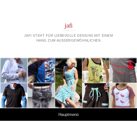
jafi
JAFI STEHT FÜR LIEBEVOLLE DESIGNS MIT EINEM
HANG ZUM AUSSERGEWÖHNLICHEN
Springe zum Inhalt
Hauptmenü