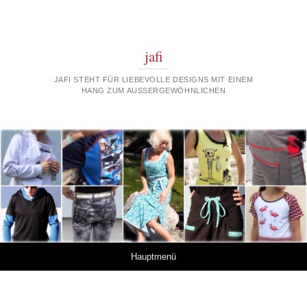
jafi
JAFI STEHT FÜR LIEBEVOLLE DESIGNS MIT EINEM
HANG ZUM AUSSERGEWÖHNLICHEN
Springe zum Inhalt
Hauptmenü