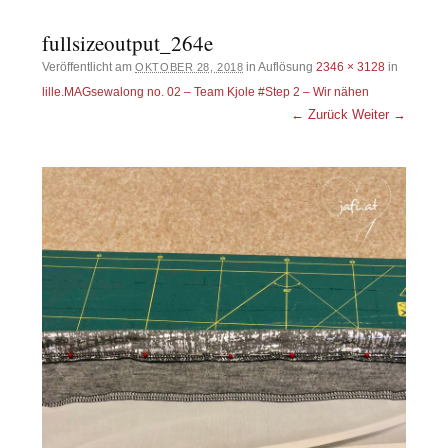
fullsizeoutput_264e
Veröffentlicht am
in Auflösung
2346 × 3128
in
OKTOBER 28, 2018
lille.MAGsewalong no. 02 – Team Kjole #Step 2 – Wir nähen
← Zurück
Weiter →