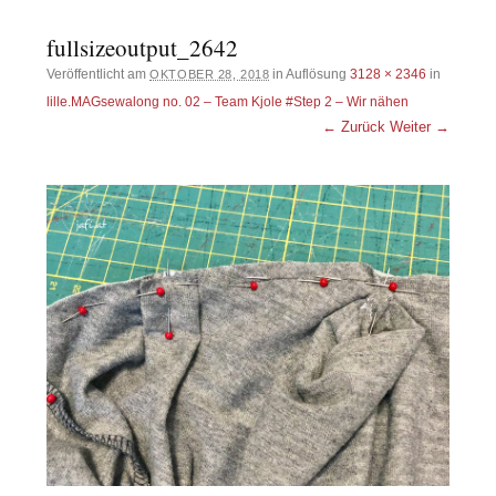
fullsizeoutput_2642
Veröffentlicht am
in Auflösung
3128 × 2346
in
OKTOBER 28, 2018
lille.MAGsewalong no. 02 – Team Kjole #Step 2 – Wir nähen
← Zurück
Weiter →