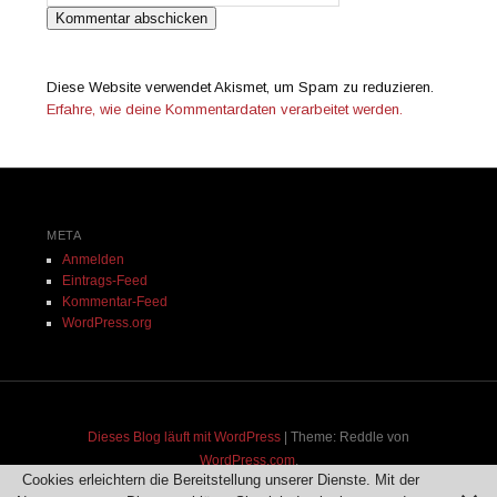
Diese Website verwendet Akismet, um Spam zu reduzieren.
Erfahre, wie deine Kommentardaten verarbeitet werden.
META
Anmelden
Eintrags-Feed
Kommentar-Feed
WordPress.org
Dieses Blog läuft mit WordPress
|
Theme: Reddle von
WordPress.com
.
Cookies erleichtern die Bereitstellung unserer Dienste. Mit der