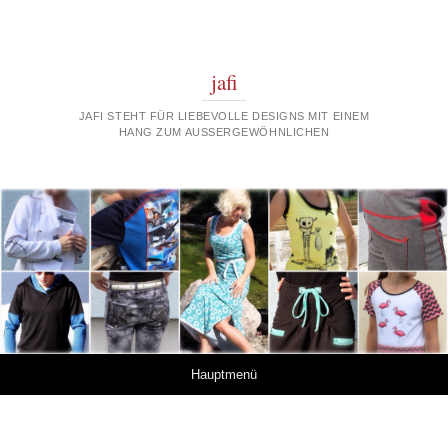
jafi
JAFI STEHT FÜR LIEBEVOLLE DESIGNS MIT EINEM
HANG ZUM AUSSERGEWÖHNLICHEN
Springe zum Inhalt
Hauptmenü