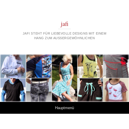
jafi
JAFI STEHT FÜR LIEBEVOLLE DESIGNS MIT EINEM
HANG ZUM AUSSERGEWÖHNLICHEN
Springe zum Inhalt
Hauptmenü