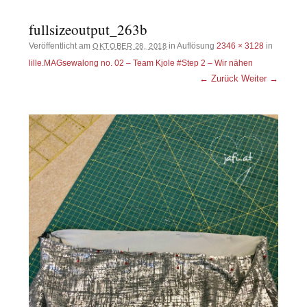
fullsizeoutput_263b
Veröffentlicht am
in Auflösung
2346 × 3128
in
OKTOBER 28, 2018
lille.MAGsewalong no. 02 – Team Kjole #Step 2 – Wir nähen
← Zurück
Weiter →