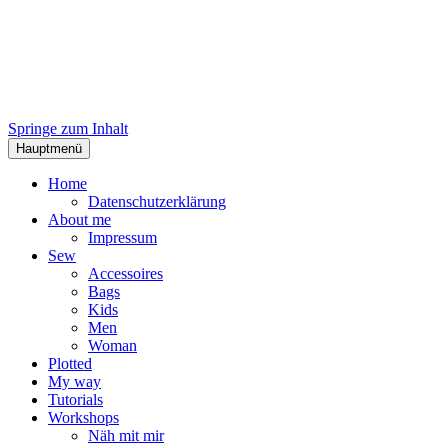
Springe zum Inhalt
Hauptmenü
Home
Datenschutzerklärung
About me
Impressum
Sew
Accessoires
Bags
Kids
Men
Woman
Plotted
My way
Tutorials
Workshops
Näh mit mir