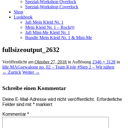
Spezial-Workshop Overlock
Spezial-Workshop Coverlock
Shop
Lookbook
Jafi Mein Kleid Nr. 1
Mein Kleid Nr. 1 – Rock(t)
Jafi Mini-Me Kleid Nr. 1
Bundle Mein Kleid Nr. 1 & Mini-Me
fullsizeoutput_2632
Veröffentlicht am
Oktober 27, 2018
in Auflösung
2346 × 3128
in
lille.MAGsewalong no. 02 – Team Kjole #Step 2 – Wir nähen
← Zurück
Weiter →
Schreibe einen Kommentar
Deine E-Mail-Adresse wird nicht veröffentlicht.
Erforderliche
Felder sind mit
*
markiert
Kommentar
*