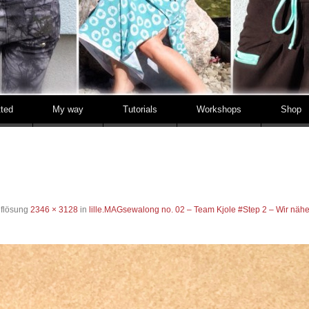
tted
My way
Tutorials
Workshops
Shop
uflösung
2346 × 3128
in
lille.MAGsewalong no. 02 – Team Kjole #Step 2 – Wir näh