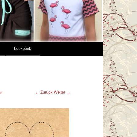
Lookbook
← Zurück
Weiter →
en