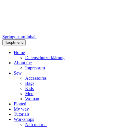
Springe zum Inhalt
Hauptmenü
Home
Datenschutzerklärung
About me
Impressum
Sew
Accessoires
Bags
Kids
Men
Woman
Plotted
My way
Tutorials
Workshops
Näh mit mir