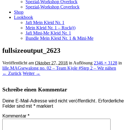
Spezial-Workshop Overlock
Spezial-Workshop Coverlock
Shop
Lookbook
Jafi Mein Kleid Nr. 1
Mein Kleid Nr. 1 – Rock(t)
Jafi Mini-Me Kleid Nr. 1
Bundle Mein Kleid Nr. 1 & Mini-Me
fullsizeoutput_2623
Veröffentlicht am
Oktober 27, 2018
in Auflösung
2346 × 3128
in
lille.MAGsewalong no. 02 – Team Kjole #Step 2 – Wir nähen
← Zurück
Weiter →
Schreibe einen Kommentar
Deine E-Mail-Adresse wird nicht veröffentlicht.
Erforderliche
Felder sind mit
*
markiert
Kommentar
*