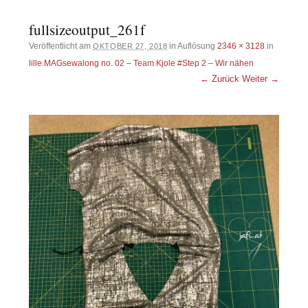
fullsizeoutput_261f
Veröffentlicht am
in Auflösung
2346 × 3128
in
OKTOBER 27, 2018
lille.MAGsewalong no. 02 – Team Kjole #Step 2 – Wir nähen
← Zurück
Weiter →