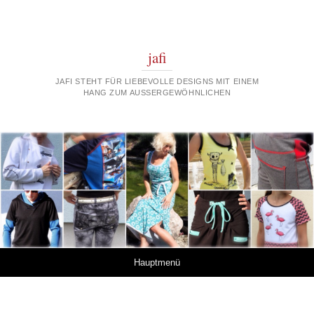
jafi
JAFI STEHT FÜR LIEBEVOLLE DESIGNS MIT EINEM
HANG ZUM AUSSERGEWÖHNLICHEN
Springe zum Inhalt
Hauptmenü