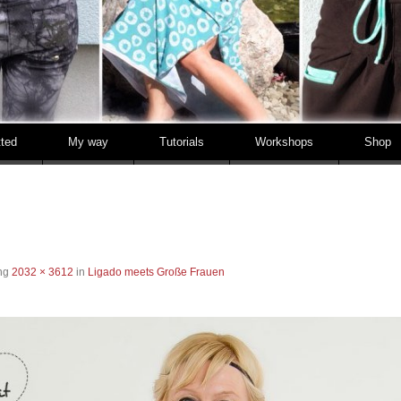
tted
My way
Tutorials
Workshops
Shop
ung
2032 × 3612
in
Ligado meets Große Frauen