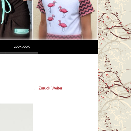
Lookbook
← Zurück
Weiter →