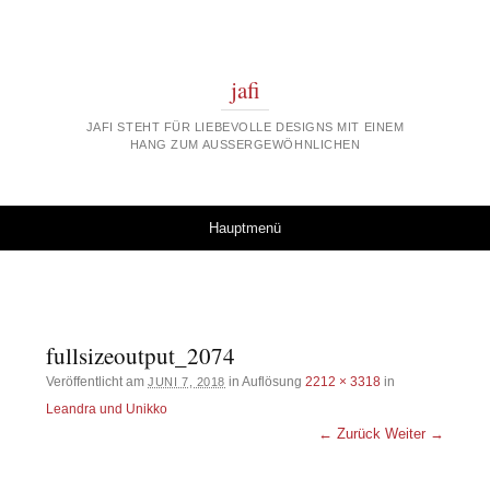
jafi
JAFI STEHT FÜR LIEBEVOLLE DESIGNS MIT EINEM
HANG ZUM AUSSERGEWÖHNLICHEN
Springe zum Inhalt
Hauptmenü
fullsizeoutput_2074
Veröffentlicht am
in Auflösung
2212 × 3318
in
JUNI 7, 2018
Leandra und Unikko
← Zurück
Weiter →