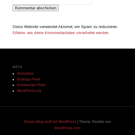
Diese Website verwendet Akismet, um Spam zu reduzieren.
Erfahre, wie deine Kommentardaten verarbeitet werden.
META
Anmelden
Eintrags-Feed
Kommentar-Feed
WordPress.org
Dieses Blog läuft mit WordPress
|
Theme: Reddle von
WordPress.com
.