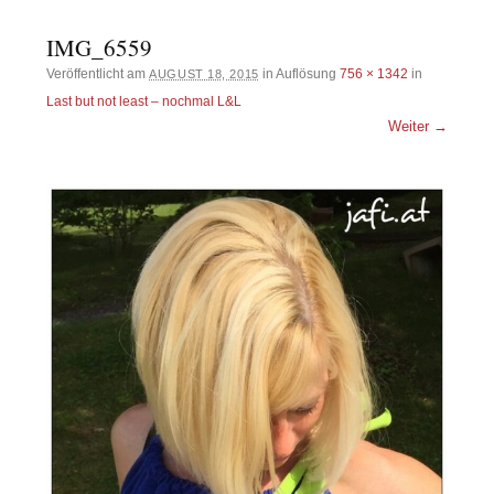
IMG_6559
Veröffentlicht am
in Auflösung
756 × 1342
in
AUGUST 18, 2015
Last but not least – nochmal L&L
Weiter →