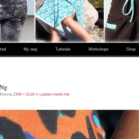
tted
My way
Tutorials
Workshops
Shop
SNg
flösung
2346 × 3128
in
Lalaleo meets me