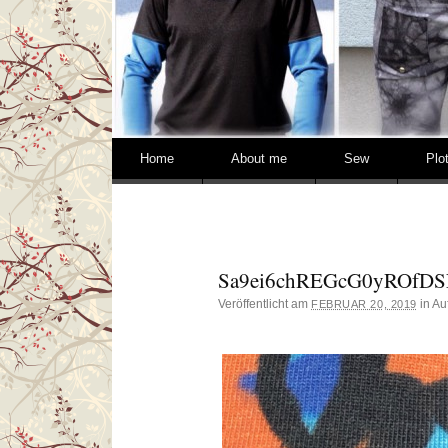
Springe zum Inhalt
Home
About me
Sew
Plo
Sa9ei6chREGcG0yROfD
Veröffentlicht am
in Au
FEBRUAR 20, 2019