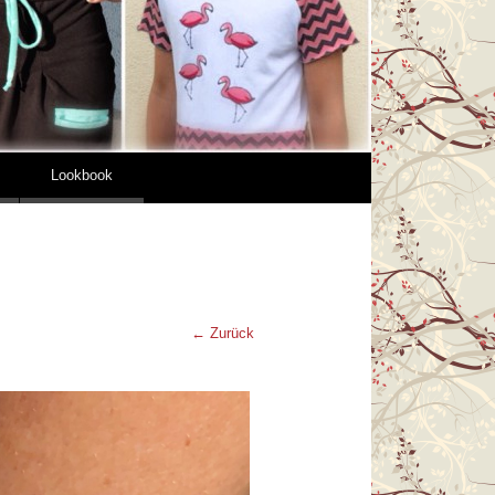
Lookbook
← Zurück