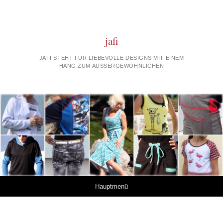
jafi
JAFI STEHT FÜR LIEBEVOLLE DESIGNS MIT EINEM
HANG ZUM AUSSERGEWÖHNLICHEN
Springe zum Inhalt
Hauptmenü