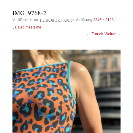
IMG_9768-2
Veröffentlicht am
in Auflösung
2346 × 3128
in
FEBRUAR 20, 2019
Lalaleo meets me
← Zurück
Weiter →