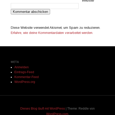
Website
Diese Website verwendet Akismet, um Spam zu reduzieren.
Erfahre, wie deine Kommentardaten verarbeitet werden.
META
Anmelden
Eintrags-Feed
Kommentar-Feed
WordPress.org
Dieses Blog läuft mit WordPress
|
Theme: Reddle von
WordPress.com
.