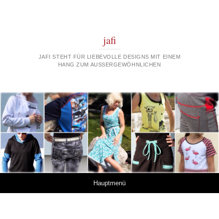
jafi
JAFI STEHT FÜR LIEBEVOLLE DESIGNS MIT EINEM
HANG ZUM AUSSERGEWÖHNLICHEN
Springe zum Inhalt
Hauptmenü