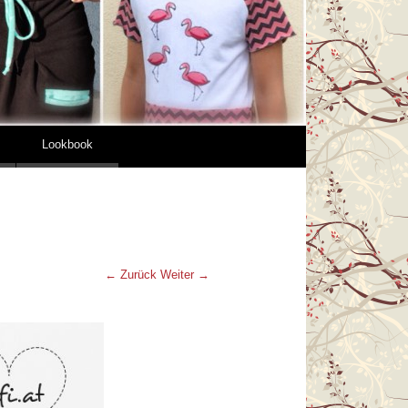
Lookbook
← Zurück
Weiter →