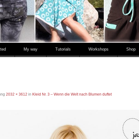
tted
My way
Tutorials
Workshops
Shop
sung
2032 × 3612
in
Kleid Nr. 3 – Wenn die Welt nach Blumen duftet