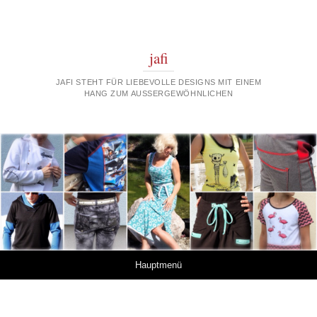
jafi
JAFI STEHT FÜR LIEBEVOLLE DESIGNS MIT EINEM
HANG ZUM AUSSERGEWÖHNLICHEN
Springe zum Inhalt
Hauptmenü