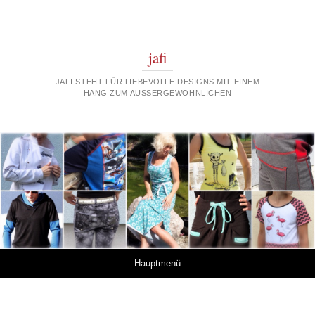
jafi
JAFI STEHT FÜR LIEBEVOLLE DESIGNS MIT EINEM
HANG ZUM AUSSERGEWÖHNLICHEN
Springe zum Inhalt
Hauptmenü