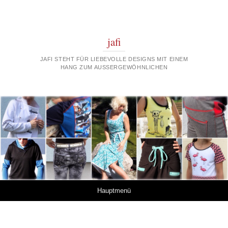
jafi
JAFI STEHT FÜR LIEBEVOLLE DESIGNS MIT EINEM
HANG ZUM AUSSERGEWÖHNLICHEN
Springe zum Inhalt
Hauptmenü