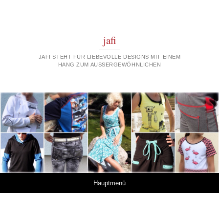
jafi
JAFI STEHT FÜR LIEBEVOLLE DESIGNS MIT EINEM
HANG ZUM AUSSERGEWÖHNLICHEN
Springe zum Inhalt
Hauptmenü