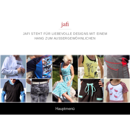
jafi
JAFI STEHT FÜR LIEBEVOLLE DESIGNS MIT EINEM
HANG ZUM AUSSERGEWÖHNLICHEN
Springe zum Inhalt
Hauptmenü