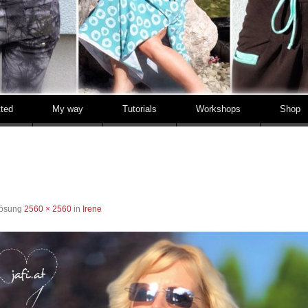
tted
My way
Tutorials
Workshops
Shop
lösung
2560 × 2560
in
Irene