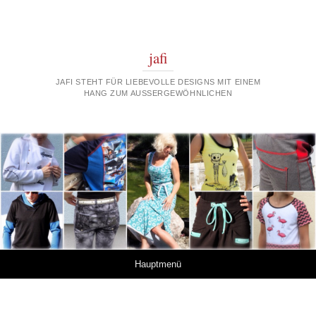
jafi
JAFI STEHT FÜR LIEBEVOLLE DESIGNS MIT EINEM
HANG ZUM AUSSERGEWÖHNLICHEN
Springe zum Inhalt
Hauptmenü