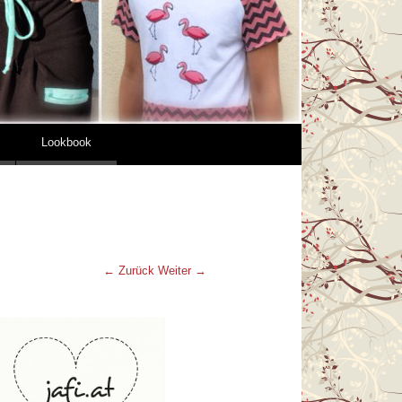
Lookbook
← Zurück
Weiter →