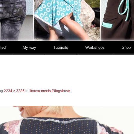
tted
My way
Tutorials
Workshops
Shop
ung
2234 × 3286
in
Ilmava meets Pfingstrose