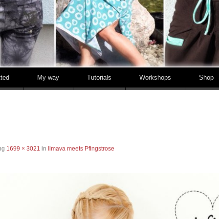
tted
My way
Tutorials
Workshops
Shop
ung
1699 × 3021
in
Ilmava meets Pfingstrose