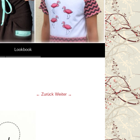
Lookbook
← Zurück
Weiter →