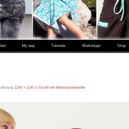
tted
My way
Tutorials
Workshops
Shop
Auflösung
2245 × 2245
in
Ich bin ein Weihnachtswichtel