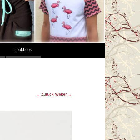
Lookbook
← Zurück
Weiter →