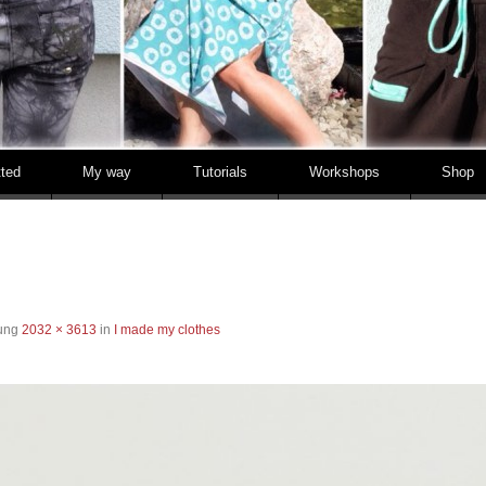
tted
My way
Tutorials
Workshops
Shop
sung
2032 × 3613
in
I made my clothes