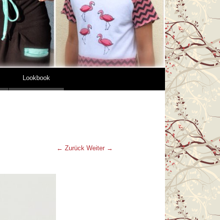
Lookbook
← Zurück
Weiter →