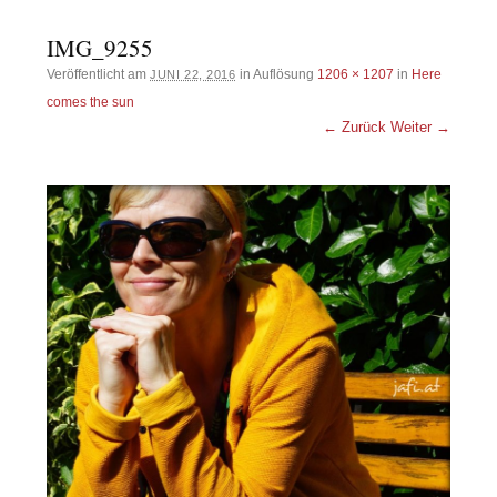
IMG_9255
Veröffentlicht am
in Auflösung
1206 × 1207
in
Here
JUNI 22, 2016
comes the sun
← Zurück
Weiter →