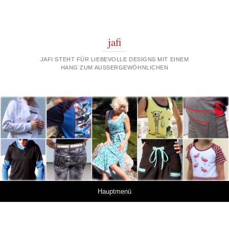
jafi
JAFI STEHT FÜR LIEBEVOLLE DESIGNS MIT EINEM
HANG ZUM AUSSERGEWÖHNLICHEN
Springe zum Inhalt
Hauptmenü