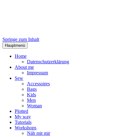
Springe zum Inhalt
Hauptmenü
Home
Datenschutzerklärung
About me
Impressum
Sew
Accessoires
Bags
Kids
Men
Woman
Plotted
My way
Tutorials
Workshops
Näh mit mir