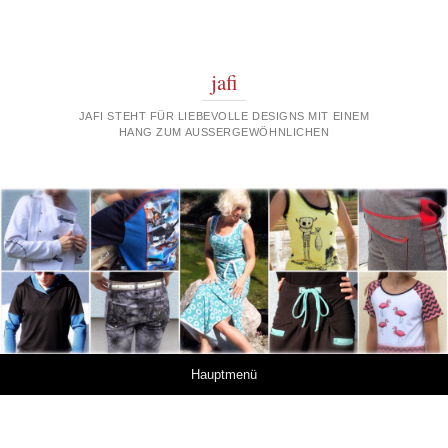
jafi
JAFI STEHT FÜR LIEBEVOLLE DESIGNS MIT EINEM
HANG ZUM AUSSERGEWÖHNLICHEN
Springe zum Inhalt
Hauptmenü