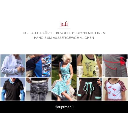
jafi
JAFI STEHT FÜR LIEBEVOLLE DESIGNS MIT EINEM
HANG ZUM AUSSERGEWÖHNLICHEN
Springe zum Inhalt
Hauptmenü