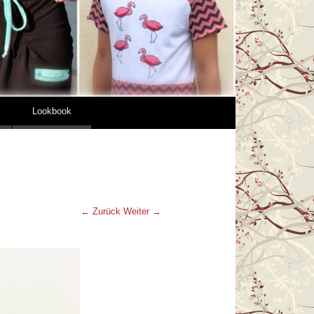
Lookbook
← Zurück
Weiter →