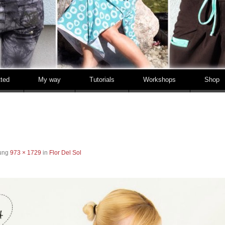
tted
My way
Tutorials
Workshops
Shop
sung
973 × 1729
in
Flor Del Sol