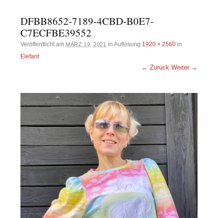
DFBB8652-7189-4CBD-B0E7-
C7ECFBE39552
Veröffentlicht am
in Auflösung
1920 × 2560
in
MÄRZ 19, 2021
Elefant
← Zurück
Weiter →