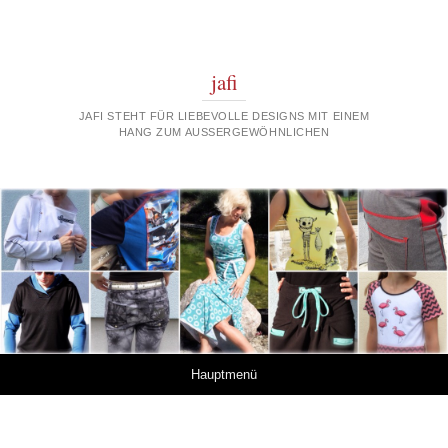
jafi
JAFI STEHT FÜR LIEBEVOLLE DESIGNS MIT EINEM
HANG ZUM AUSSERGEWÖHNLICHEN
Springe zum Inhalt
Hauptmenü