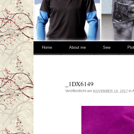
Springe zum Inhalt
Home
About me
Sew
Plo
_1DX6149
Veröffentlicht am
in 
NOVEMBER 16, 2017