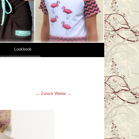
Lookbook
← Zurück
Weiter →