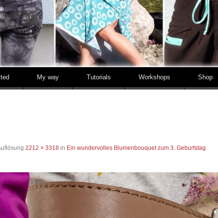
tted
My way
Tutorials
Workshops
Shop
Auflösung
2212 × 3318
in
Ein wundervolles Blumenbouquet zum 3. Geburtstag