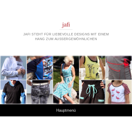
jafi
JAFI STEHT FÜR LIEBEVOLLE DESIGNS MIT EINEM
HANG ZUM AUSSERGEWÖHNLICHEN
Springe zum Inhalt
Hauptmenü