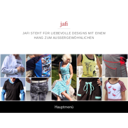
jafi
JAFI STEHT FÜR LIEBEVOLLE DESIGNS MIT EINEM
HANG ZUM AUSSERGEWÖHNLICHEN
Springe zum Inhalt
Hauptmenü