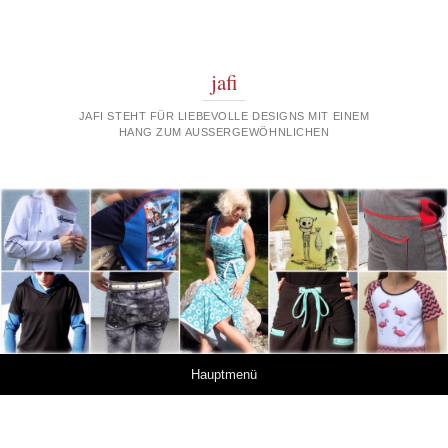
jafi
JAFI STEHT FÜR LIEBEVOLLE DESIGNS MIT EINEM
HANG ZUM AUSSERGEWÖHNLICHEN
Springe zum Inhalt
Hauptmenü