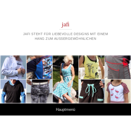
jafi
JAFI STEHT FÜR LIEBEVOLLE DESIGNS MIT EINEM
HANG ZUM AUSSERGEWÖHNLICHEN
Springe zum Inhalt
Hauptmenü