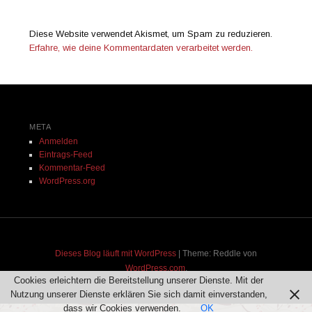
Diese Website verwendet Akismet, um Spam zu reduzieren.
Erfahre, wie deine Kommentardaten verarbeitet werden.
META
Anmelden
Eintrags-Feed
Kommentar-Feed
WordPress.org
Dieses Blog läuft mit WordPress
|
Theme: Reddle von
WordPress.com
.
Cookies erleichtern die Bereitstellung unserer Dienste. Mit der
Nutzung unserer Dienste erklären Sie sich damit einverstanden,
dass wir Cookies verwenden.
OK